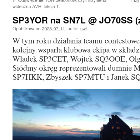
wsteczna AVR, lekcja 1.
SP3YOR na SN7L @ JO70SS (
Opublikowano
2023-07-11
,
autor:
swf
W tym roku działania teamu contestow
kolejny wsparła klubowa ekipa w skład
Władek SP3CET, Wojtek SQ3OOE, Ol
Siódmy okręg reprezentowali dumnie 
SP7HKK, Zbyszek SP7MTU i Janek S