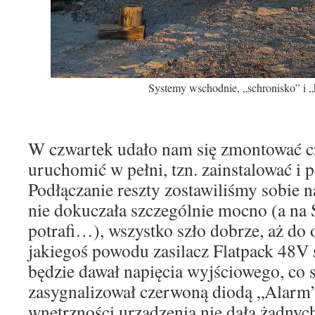
Systemy wschodnie, „schronisko” i 
W czwartek udało nam się zmontować cz
uruchomić w pełni, tzn. zainstalować i
Podłączanie reszty zostawiliśmy sobie n
nie dokuczała szczególnie mocno (a na S
potrafi…), wszystko szło dobrze, aż do 
jakiegoś powodu zasilacz Flatpack 48V s
będzie dawał napięcia wyjściowego, co
zasygnalizował czerwoną diodą „Alarm”
wnętrzności urządzenia nie dała żadny