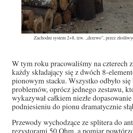
Zachodni system 2×8, tzw. „drzewo”, przez złośli
W tym roku pracowaliśmy na czterech 
każdy składający się z dwóch 8-elemen
pionowym stacku. Wszystko odbyło się
problemów, oprócz jednego zestawu, kt
wykazywał całkiem niezłe dopasowanie 
podniesieniu do pionu dramatycznie słą
Przewody wychodzące ze splitera do ant
rezystorami 50 Ohm, a pomiar powtórzo