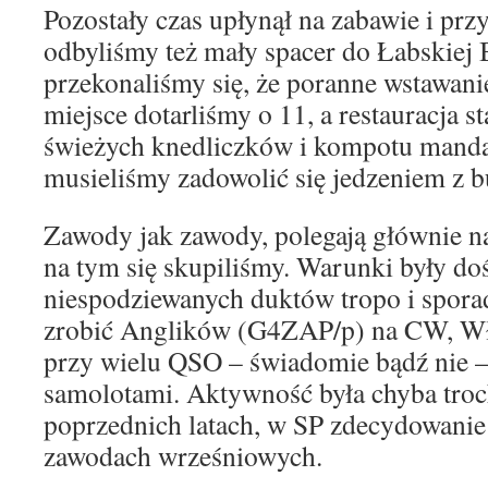
Pozostały czas upłynął na zabawie i prz
odbyliśmy też mały spacer do Łabskiej 
przekonaliśmy się, że poranne wstawani
miejsce dotarliśmy o 11, a restauracja s
świeżych knedliczków i kompotu mand
musieliśmy zadowolić się jedzeniem z b
Zawody jak zawody, polegają głównie na
na tym się skupiliśmy. Warunki były doś
niespodziewanych duktów tropo i spora
zrobić Anglików (G4ZAP/p) na CW, Wło
przy wielu QSO – świadomie bądź nie 
samolotami. Aktywność była chyba troc
poprzednich latach, w SP zdecydowanie
zawodach wrześniowych.