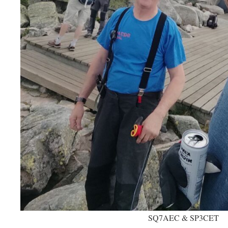
SQ7AEC & SP3CET