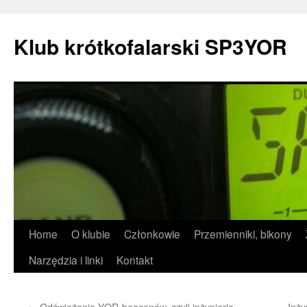
Przejdź
do
Klub krótkofalarski SP3YOR
treści
Home
O klubie
Członkowie
Przemienniki, bikony
Narzędzia i linki
Kontakt
←
Odświeżenie YOR-beaconów, czyli inżynieria
Inży