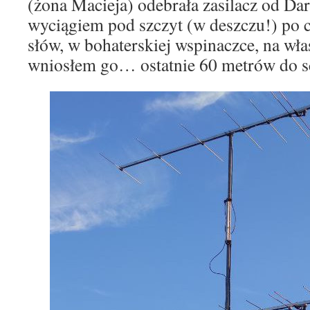
(żona Macieja) odebrała zasilacz od Da
wyciągiem pod szczyt (w deszczu!) po c
słów, w bohaterskiej wspinaczce, na wł
wniosłem go… ostatnie 60 metrów do s