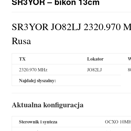
SR3YOR – bikon 13cm
SR3YOR JO82LJ 2320.970 MH
Rusa
TX
Lokator
W
2320.970 MHz
JO82LJ
8
Najdalej słyszalny:
Aktualna konfiguracja
Sterownik i synteza
OCXO 10M