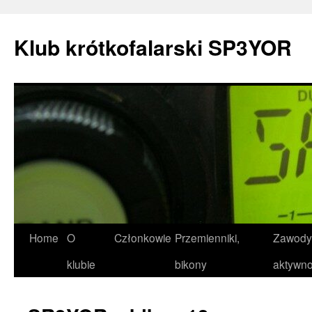
Przejdź
do
Klub krótkofalarski SP3YOR
treści
Home
O
Członkowie
Przemienniki,
Zawody 
klubie
bikony
aktywno