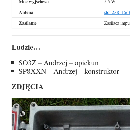
Moc wyjściowa
5.5 W
Antena
slot 2×8 15d
Zasilanie
Zasilacz imp
Ludzie…
SO3Z – Andrzej – opiekun
SP8XXN – Andrzej – konstruktor
ZDJĘCIA