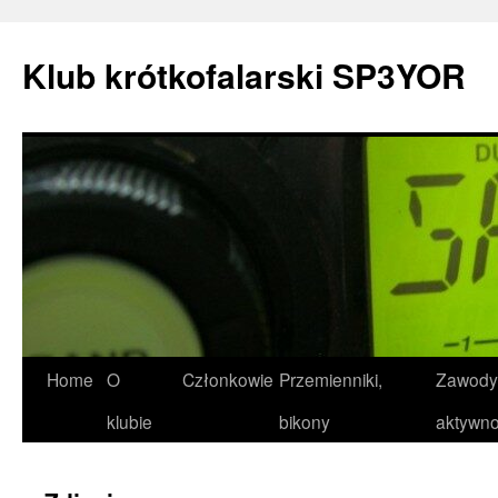
Przejdź
do
Klub krótkofalarski SP3YOR
treści
Home
O
Członkowie
Przemienniki,
Zawody 
klubie
bikony
aktywno